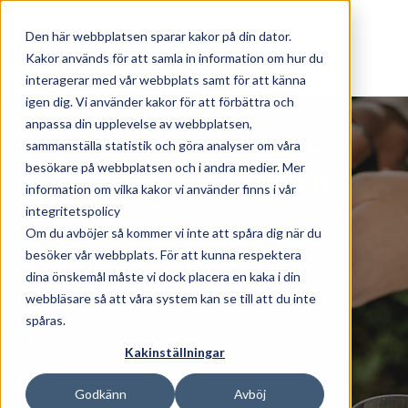
Skip to main content
Den här webbplatsen sparar kakor på din dator.
Kakor används för att samla in information om hur du
interagerar med vår webbplats samt för att känna
igen dig. Vi använder kakor för att förbättra och
anpassa din upplevelse av webbplatsen,
Das muss einfach sein...
sammanställa statistik och göra analyser om våra
besökare på webbplatsen och i andra medier. Mer
Feiern Sie wirklich
information om vilka kakor vi använder finns i vår
integritetspolicy
Om du avböjer så kommer vi inte att spåra dig när du
besöker vår webbplats. För att kunna respektera
dina önskemål måste vi dock placera en kaka i din
webbläsare så att våra system kan se till att du inte
spåras.
Kakinställningar
Godkänn
Avböj