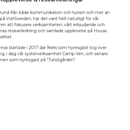
rund från både kommunikation och turism och mer än
 på VisitSweden, har det varit helt naturligt för vår
zen att fokusera verksamheten, vårt erbjudande och
rnas reseanledning och samlade upplevelse på House
helhet.
sa startade i 2017 där Niels som hyresgäst tog över
ng, i dag vår systerverksamhet Camp Ven, och senare
nen som hyresgäst på "Turistgården".