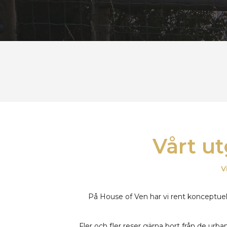
Vårt u
V
På House of Ven har vi rent konceptuellt
Fler och fler reser gärna bort från de urb