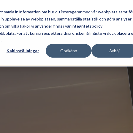
YCK
FÖR FÖRETAG
FÖR ATT FIRA
ERBJU
tt samla in information om hur du interagerar med vår webbplats samt fö
 din upplevelse av webbplatsen, sammanställa statistik och göra analyser
PRESENTKORT
BOKA BOENDE
BOKA
om vilka kakor vi använder finns i vår integritetspolicy
ebbplats. För att kunna respektera dina önskemål måste vi dock placera 
.
Kakinställningar
Godkänn
Avböj