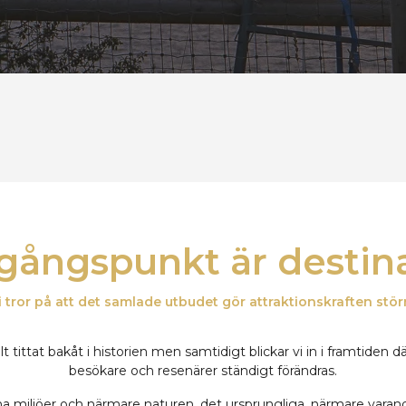
tgångspunkt är destin
i tror på att det samlade utbudet gör attraktionskraften stör
 tittat bakåt i historien men samtidigt blickar vi in i framtiden
besökare och resenärer ständigt förändras.
ana miljöer och närmare naturen, det ursprungliga, närmare varand