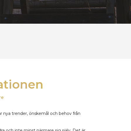
ationen
re
 där nya trender, önskemål och behov från
ra och inte minst närmare sig själv. Det är