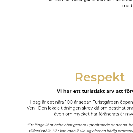
med d
Respekt
Vi har ett turistiskt arv att för
I dag är det nära 100 år sedan Turistgården öppan
Ven. Den lokala tidningen skrev då om destinatione
även om mycket har förändrats är mycke
"Ett länge känt behov har genom upprättande av denna
he
tillfredsställt. Här
kan
man läska sig efter en härlig prom