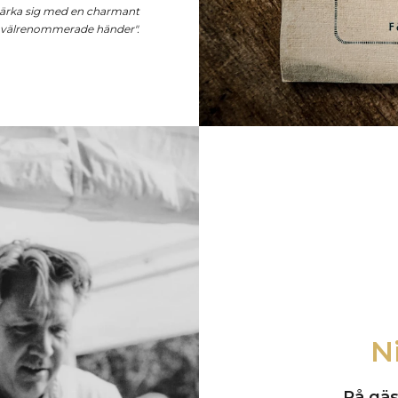
tärka sig med en charmant
i välrenommerade händer".
N
På gäs