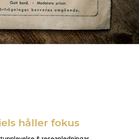
iels håller fokus
tupplevelse & reseanledningar