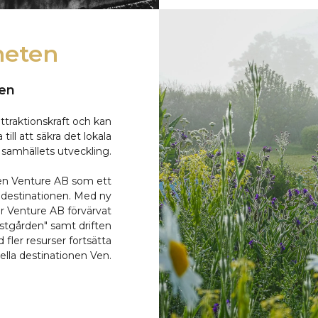
heten
en
ttraktionskraft och kan
till att säkra det lokala
samhällets utveckling.
Ven Venture AB som ett
destinationen.
Med ny
ar Venture AB förvärvat
ästgården" samt driften
fler resurser fortsätta
lla destinationen Ven.