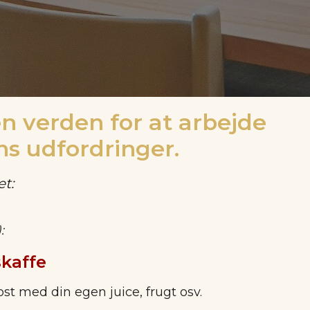
n verden for at arbejde
ns udfordringer.
t:
:
kaffe
ost med din egen juice, frugt osv.