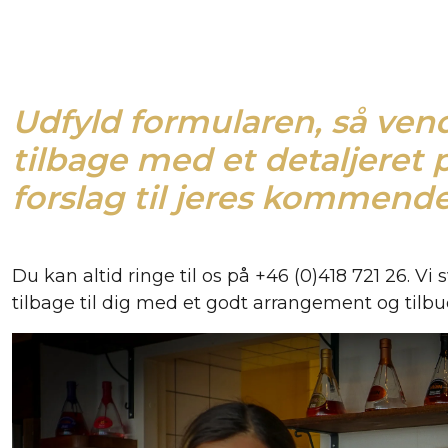
Udfyld formularen, så vend
tilbage med et detaljeret
forslag til jeres kommende
Du kan altid ringe til os på +46 (0)418 721 26. Vi
tilbage til dig med et godt arrangement og tilbu