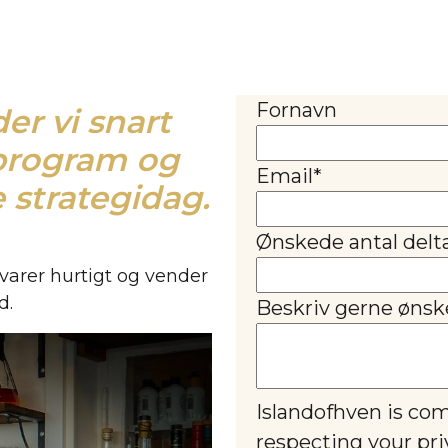
Fornavn
er vi snart
 program og
Email
*
 strategidag.
Ønskede antal delt
 svarer hurtigt og vender
d.
Beskriv gerne ønsk
Islandofhven is co
respecting your pri