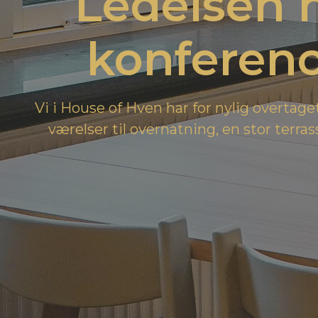
Ledelsen 
konference
Vi i House of Hven har for nylig overtag
værelser til overnatning, en stor terra