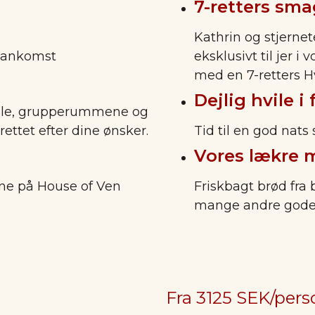
7-retters sm
Kathrin og stjern
d ankomst
eksklusivt til jer 
med en 7-retters 
Dejlig hvile i
kale, grupperummene og
rettet efter dine ønsker.
Tid til en god nats
Vores lækre 
nne på House of Ven
Friskbagt brød fra 
mange andre gode 
Fra 3125 SEK/pers