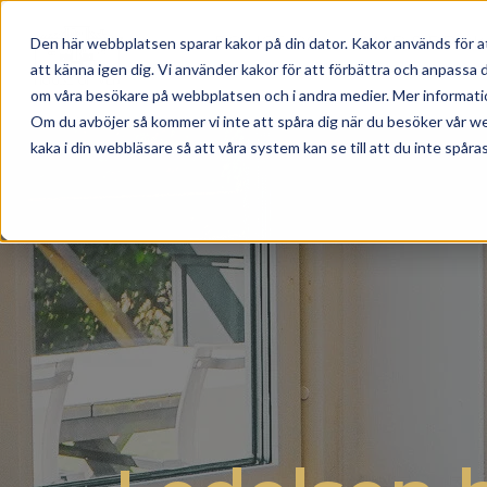
Skip to main content
BO HOS OS
MAD & DRIK
Den här webbplatsen sparar kakor på din dator. Kakor används för a
att känna igen dig. Vi använder kakor för att förbättra och anpassa
om våra besökare på webbplatsen och i andra medier. Mer information 
Om du avböjer så kommer vi inte att spåra dig när du besöker vår w
kaka i din webbläsare så att våra system kan se till att du inte spåras