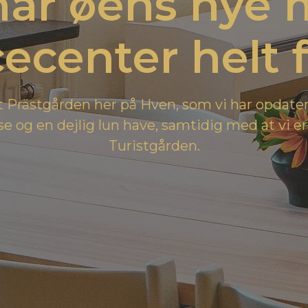
har øens nye m
center helt f
et Prästgården her på Hven, som vi har opdate
sse og en dejlig lun have, samtidig med at vi 
Turistgården.