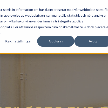
KE
FOR VIRKSOMHEDER
NOGET AT FEJRE
tt samla in information om hur du interagerar med vår webbplats samt fö
 din upplevelse av webbplatsen, sammanställa statistik och göra analyser
GAVEKORT
BOOK VÆRELSE
BOOK 
om vilka kakor vi använder finns i vår integritetspolicy
ebbplats. För att kunna respektera dina önskemål måste vi dock placera 
.
Kakinställningar
Godkänn
Avböj