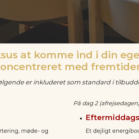
ksus at komme ind i din ege
koncentreret med fremtide
ølgende er inkluderet som standard i tilbudde
På dag 2 (afrejsedagen)
Eftermiddags
artering, møde- og
Et dejligt energibo