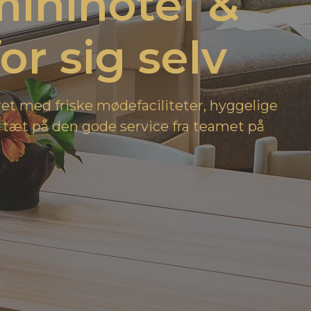
inihotel &
or sig selv
ret med friske mødefaciliteter, hyggelige
er tæt på den gode service fra teamet på