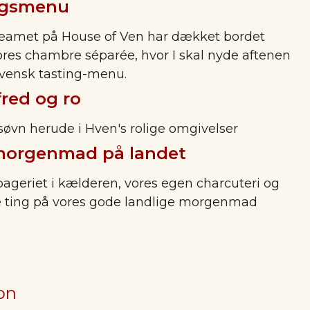
agsmenu
eteamet på House of Ven har dækket bordet
i vores chambre séparée, hvor I skal nyde aftenen
Hvensk tasting-menu.
 fred og ro
 søvn herude i Hven's rolige omgivelser
morgenmad på landet
bageriet i kælderen, vores egen charcuteri og
ting på vores gode landlige morgenmad
on