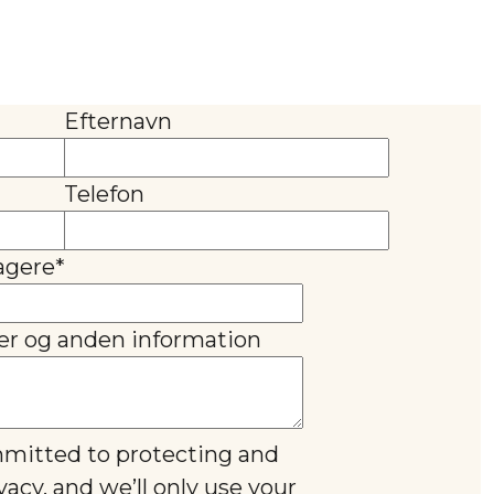
Efternavn
Telefon
agere
*
er og anden information
mmitted to protecting and
vacy, and we’ll only use your