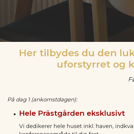
Her tilbydes du den lu
uforstyrret og 
F
På dag 1 (ankomstdagen):
Hele Prästgården eksklusivt
Vi dedikerer hele huset inkl. haven, indkv