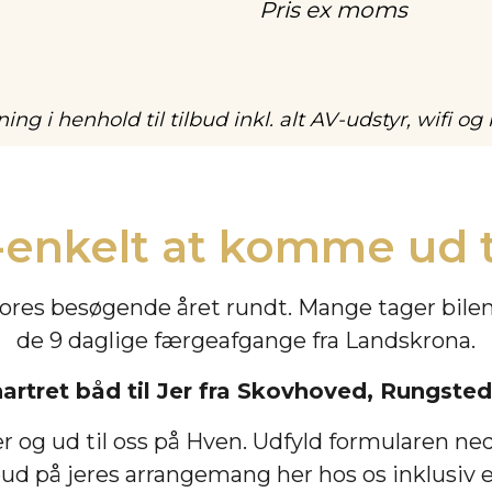
Pris ex moms
ng i henhold til tilbud inkl. alt AV-udstyr, wifi o
-enkelt at komme ud t
res besøgende året rundt. Mange tager bilen 
de 9 daglige færgeafgange fra Landskrona.
artret båd til Jer fra Skovhoved, Rungste
er og ud til oss på Hven. Udfyld formularen ne
ud på jeres arrangemang her hos os inklusiv e