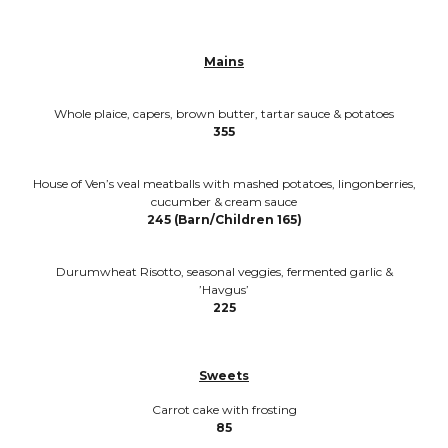
Mains
Whole plaice, capers, brown butter, tartar sauce & potatoes
355
House of Ven’s veal meatballs with mashed potatoes, lingonberries,
cucumber & cream sauce
245 (Barn/Children 165)
Durumwheat Risotto, seasonal veggies, fermented garlic &
’Havgus’
225
Sweets
Carrot cake with frosting
85