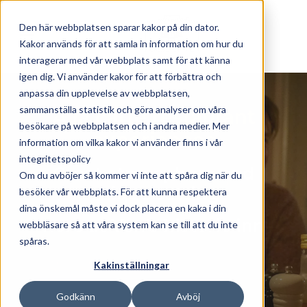
Skip to main content
Den här webbplatsen sparar kakor på din dator.
Kakor används för att samla in information om hur du
interagerar med vår webbplats samt för att känna
igen dig. Vi använder kakor för att förbättra och
anpassa din upplevelse av webbplatsen,
sammanställa statistik och göra analyser om våra
A la carte restaurant
besökare på webbplatsen och i andra medier. Mer
experiences
information om vilka kakor vi använder finns i vår
integritetspolicy
Great atmosphere and
Om du avböjer så kommer vi inte att spåra dig när du
unique setting
besöker vår webbplats. För att kunna respektera
dina önskemål måste vi dock placera en kaka i din
here at Ven's historic inn
webbläsare så att våra system kan se till att du inte
spåras.
Kakinställningar
Godkänn
Avböj