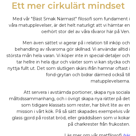
Ett mer cirkulärt mindset
Med vår "Bäst Smak Närmast" filosofi som fundament i
våra matupplevelser, är det helt naturligt att vi hämtar en
oerhört stor del av våra råvaror här på Ven.
Men även sättet vi agerar på i relation till inköp och
behandling av råvarorna gör skillnad. Vi användar alltid i
största mån hela varan. Vi köper inte in special-detaljer och
tar hellre in hela djur och växter som vi kan stycka och
nyttja fullt ut. Det som slutligen skärs ifrån hamnar oftast i
fond-grytan och bidrar därmed också till
matupplevelserna.
Att servera i avstämda portioner, skapa nya sociala
måltidssammanhang, och i övrigt skapa nya rätter på det
som tidigare klassats som rester, har blivit lite av en
mission i vårt kök. På så sätt skapades exempelvis vår
glass gjord på rostat bröd, eller gräddsåsen som vi kokar
på charkrester från frukosten.
Läs mer om vår matfilosofi
här