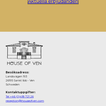
Aktuella erbjudanden
Besöksadress:
Landsvägen 193
26195 Sankt Ibb - Ven
Schweden
Kontaktuppgifter:
Tel +46 (0)418 721 26
reception@houseofven.com