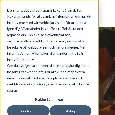
Skip to main content
Den här webbplatsen sparar kakor på din dator.
Kakor används för att samla in information om hur du
interagerar med vår webbplats samt för att känna
igen dig. Vi använder kakor för att förbättra och
anpassa din upplevelse av webbplatsen,
Drömmen om att göra skillnad
sammanställa statistik och göra analyser om våra
besökare på webbplatsen och i andra medier. Mer
För våra grannar och
information om vilka kakor vi använder finns i vår
gäster
integritetspolicy
Om du avböjer så kommer vi inte att spåra dig när du
besöker vår webbplats. För att kunna respektera
och kunna leva hållbart i tiden
dina önskemål måste vi dock placera en kaka i din
webbläsare så att våra system kan se till att du inte
spåras.
Kakinställningar
Godkänn
Avböj