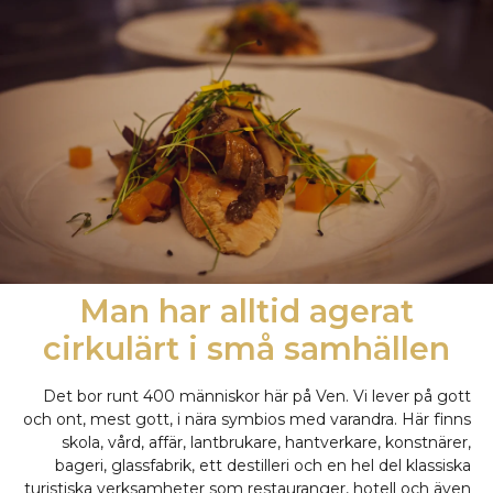
Man har alltid agerat
cirkulärt i små samhällen
Det bor runt 400 människor här på Ven. Vi lever på gott
och ont, mest gott, i nära symbios med varandra. Här finns
skola, vård, affär, lantbrukare, hantverkare, konstnärer,
bageri, glassfabrik, ett destilleri och en hel del klassiska
turistiska verksamheter som restauranger, hotell och även